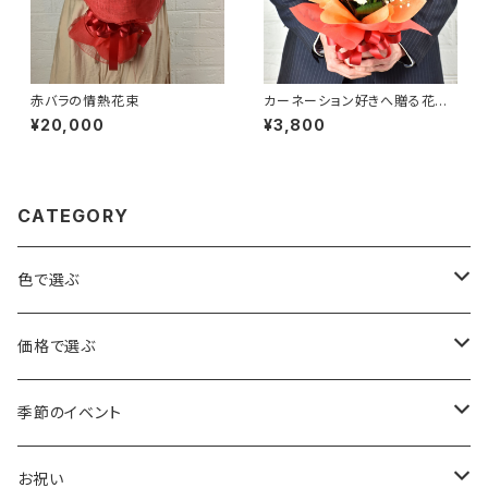
赤バラの情熱花束
カーネーション好きへ贈る花束
【オレンジ】
¥20,000
¥3,800
CATEGORY
色で選ぶ
赤・ピンク
価格で選ぶ
青・紫
～3,000円
季節のイベント
黄色・オレンジ
3,001円～5,000円
バレンタイン
お祝い