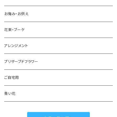
白・緑
5,001円～10,000円
ホワイトデー
誕生日
お悔み・お供え
カラフル
10,000円～
母の日
ご入学・ご卒業
花束・ブーケ
父の日
結婚記念日
アレンジメント
ハロウィン
結婚祝い・出産祝い
プリザーブドフラワー
クリスマス
引っ越し祝い
ご自宅用
おひなさま
送別・退職祝い
青い花
こどもの日
開店祝い