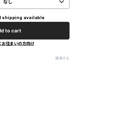
なし
l shipping available
d to cart
にお住まいの方向け
通報する