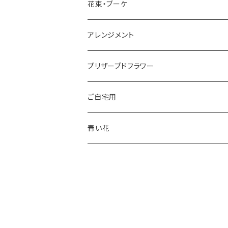
カラフル
10,000円～
母の日
ご入学・ご卒業
花束・ブーケ
父の日
結婚記念日
アレンジメント
ハロウィン
結婚祝い・出産祝い
プリザーブドフラワー
クリスマス
引っ越し祝い
ご自宅用
おひなさま
送別・退職祝い
青い花
こどもの日
開店祝い
敬老の日
昇進祝い
プレゼント