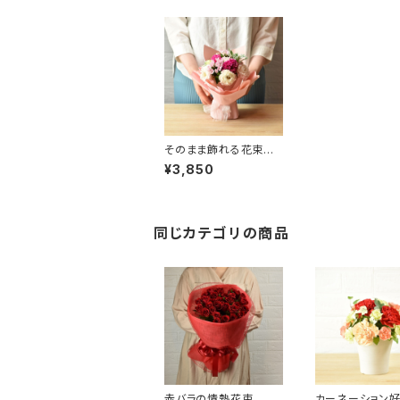
そのまま飾れる花束
ピンク
¥3,850
同じカテゴリの商品
赤バラの情熱花束
カーネーション