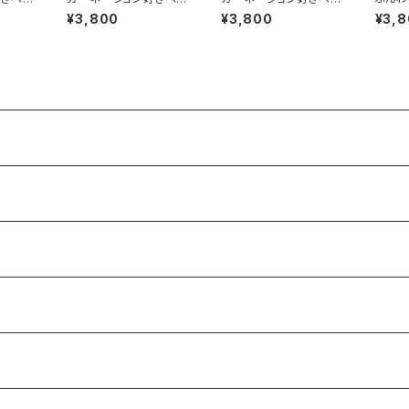
ト【レ
贈る花束【オレンジ】
贈る花束【ピンク】
花束
¥3,800
¥3,800
¥3,