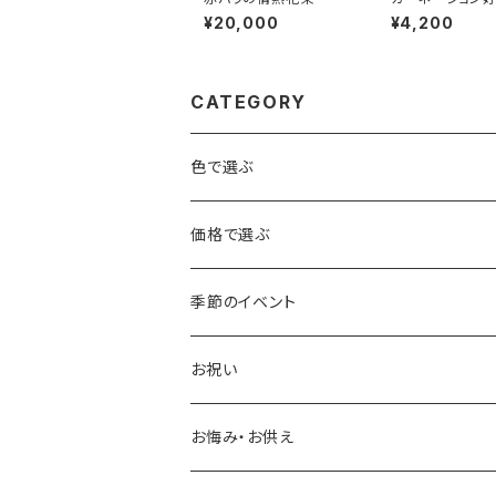
贈るアレンジメン
¥20,000
¥4,200
ッド】
CATEGORY
色で選ぶ
赤・ピンク
価格で選ぶ
青・紫
～3,000円
季節のイベント
黄色・オレンジ
3,001円～5,000円
バレンタイン
お祝い
白・緑
5,001円～10,000円
ホワイトデー
誕生日
お悔み・お供え